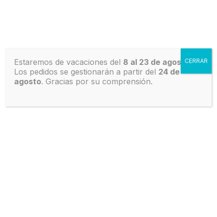
ES
info@bolsasdeplasticotransparentes.com
Fábrica de bolsas y tienda online de
CA
bolsas de plástico transparentes
0
0,00
€
Estaremos de vacaciones del
8 al 23 de agosto
CERRAR
.
Los pedidos se gestionarán a partir del
24 de
Inicio
/
Bolsas de plástico
/
Bolsas Doypack y
agosto
. Gracias por su comprensión.
StandUp
/
Bolsa de papel blanco doypack con
ventana
/ Bolsas de papel Blanco Doypack Autocierre y
Ventana 20×30+10