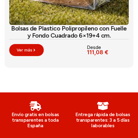
Bolsas de Plastico Polipropileno con Fuelle
y Fondo Cuadrado 6×19+4 cm.
Desde
Ver más
111,08
€
Envío gratis en bolsas
Entrega rápida de bolsas
transparentes a toda
transparentes: 3 a 5 días
España
laborables