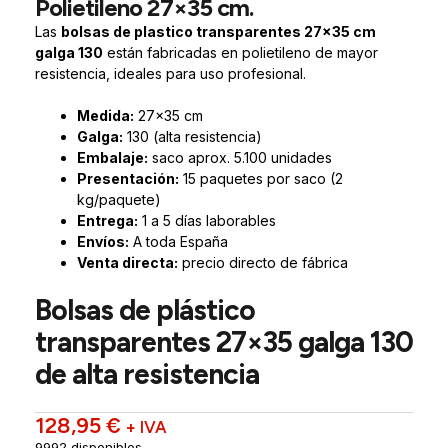
Polietileno 27×35 cm.
Las
bolsas de plastico transparentes 27×35 cm
galga 130
están fabricadas en polietileno de mayor
resistencia, ideales para uso profesional.
Medida:
27×35 cm
Galga:
130 (alta resistencia)
Embalaje:
saco aprox. 5.100 unidades
Presentación:
15 paquetes por saco (2
kg/paquete)
Entrega:
1 a 5 días laborables
Envíos:
A toda España
Venta directa:
precio directo de fábrica
Bolsas de plástico
transparentes 27×35 galga 130
de alta resistencia
128,95
€
+ IVA
9992 disponibles