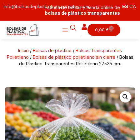
ES
CA
info@bolsasdeplasticotransparentes.com
Fábrica de bolsas y tienda online de
bolsas de plástico transparentes
0
0,00
€
Inicio
/
Bolsas de plástico
/
Bolsas Transparentes
Polietileno
/
Bolsas de plástico polietileno sin cierre
/ Bolsas
de Plastico Transparentes Polietileno 27×35 cm.