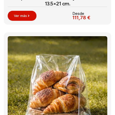
13.5×21 cm.
Desde
Ver más
111,78
€