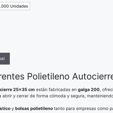
0.000 Unidades
nal
rentes Polietileno Autocie
ocierre 25×35 cm
están fabricadas en
galga 200
, ofre
ra abrir y cerrar de forma cómoda y segura, manteniendo
stico
y
bolsas polietileno
tanto para empresas como par