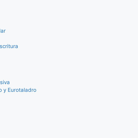
lar
scritura
siva
o y Eurotaladro